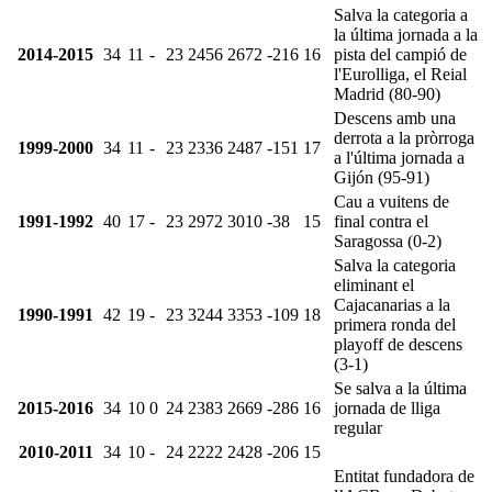
Salva la categoria a
la última jornada a la
2014-2015
34
11
-
23
2456
2672
-216
16
pista del campió de
l'Eurolliga, el Reial
Madrid (80-90)
Descens amb una
derrota a la pròrroga
1999-2000
34
11
-
23
2336
2487
-151
17
a l'última jornada a
Gijón (95-91)
Cau a vuitens de
1991-1992
40
17
-
23
2972
3010
-38
15
final contra el
Saragossa (0-2)
Salva la categoria
eliminant el
Cajacanarias a la
1990-1991
42
19
-
23
3244
3353
-109
18
primera ronda del
playoff de descens
(3-1)
Se salva a la última
2015-2016
34
10
0
24
2383
2669
-286
16
jornada de lliga
regular
2010-2011
34
10
-
24
2222
2428
-206
15
Entitat fundadora de