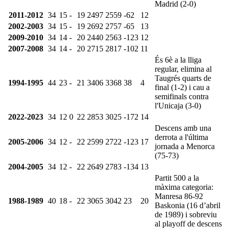
Madrid (2-0)
2011-2012
34
15
-
19
2497
2559
-62
12
2002-2003
34
15
-
19
2692
2757
-65
13
2009-2010
34
14
-
20
2440
2563
-123
12
2007-2008
34
14
-
20
2715
2817
-102
11
És 6è a la lliga
regular, elimina al
Taugrés quarts de
1994-1995
44
23
-
21
3406
3368
38
4
final (1-2) i cau a
semifinals contra
l'Unicaja (3-0)
2022-2023
34
12
0
22
2853
3025
-172
14
Descens amb una
derrota a l'última
2005-2006
34
12
-
22
2599
2722
-123
17
jornada a Menorca
(75-73)
2004-2005
34
12
-
22
2649
2783
-134
13
Partit 500 a la
màxima categoria:
Manresa 86-92
1988-1989
40
18
-
22
3065
3042
23
20
Baskonia (16 d’abril
de 1989) i sobreviu
al playoff de descens