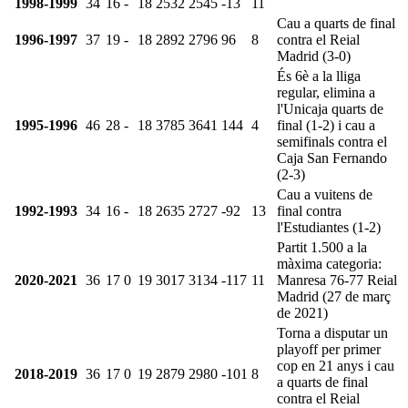
1998-1999
34
16
-
18
2532
2545
-13
11
Cau a quarts de final
1996-1997
37
19
-
18
2892
2796
96
8
contra el Reial
Madrid (3-0)
És 6è a la lliga
regular, elimina a
l'Unicaja quarts de
1995-1996
46
28
-
18
3785
3641
144
4
final (1-2) i cau a
semifinals contra el
Caja San Fernando
(2-3)
Cau a vuitens de
1992-1993
34
16
-
18
2635
2727
-92
13
final contra
l'Estudiantes (1-2)
Partit 1.500 a la
màxima categoria:
2020-2021
36
17
0
19
3017
3134
-117
11
Manresa 76-77 Reial
Madrid (27 de març
de 2021)
Torna a disputar un
playoff per primer
cop en 21 anys i cau
2018-2019
36
17
0
19
2879
2980
-101
8
a quarts de final
contra el Reial