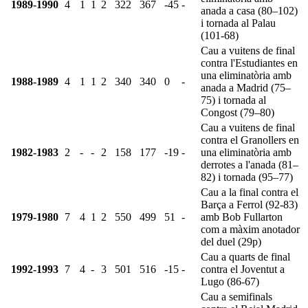
1989-1990
4
1
1
2
322
367
-45
-
anada a casa (80–102)
i tornada al Palau
(101-68)
Cau a vuitens de final
contra l'Estudiantes en
una eliminatòria amb
1988-1989
4
1
1
2
340
340
0
-
anada a Madrid (75–
75) i tornada al
Congost (79–80)
Cau a vuitens de final
contra el Granollers en
1982-1983
2
-
-
2
158
177
-19
-
una eliminatòria amb
derrotes a l'anada (81–
82) i tornada (95–77)
Cau a la final contra el
Barça a Ferrol (92-83)
1979-1980
7
4
1
2
550
499
51
-
amb Bob Fullarton
com a màxim anotador
del duel (29p)
Cau a quarts de final
1992-1993
7
4
-
3
501
516
-15
-
contra el Joventut a
Lugo (86-67)
Cau a semifinals