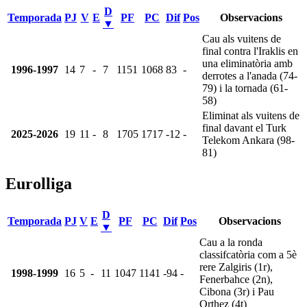
D
Temporada
PJ
V
E
PF
PC
Dif
Pos
Observacions
▼
Cau als vuitens de
final contra l'Iraklis en
una eliminatòria amb
1996-1997
14
7
-
7
1151
1068
83
-
derrotes a l'anada (74-
79) i la tornada (61-
58)
Eliminat als vuitens de
final davant el Turk
2025-2026
19
11
-
8
1705
1717
-12
-
Telekom Ankara (98-
81)
Eurolliga
D
Temporada
PJ
V
E
PF
PC
Dif
Pos
Observacions
▼
Cau a la ronda
classifcatòria com a 5è
rere Zalgiris (1r),
1998-1999
16
5
-
11
1047
1141
-94
-
Fenerbahce (2n),
Cibona (3r) i Pau
Orthez (4t)