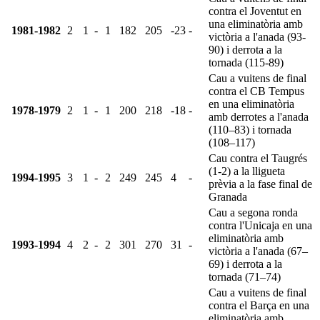
contra el Joventut en
una eliminatòria amb
1981-1982
2
1
-
1
182
205
-23
-
victòria a l'anada (93-
90) i derrota a la
tornada (115-89)
Cau a vuitens de final
contra el CB Tempus
en una eliminatòria
1978-1979
2
1
-
1
200
218
-18
-
amb derrotes a l'anada
(110–83) i tornada
(108–117)
Cau contra el Taugrés
(1-2) a la lligueta
1994-1995
3
1
-
2
249
245
4
-
prèvia a la fase final de
Granada
Cau a segona ronda
contra l'Unicaja en una
eliminatòria amb
1993-1994
4
2
-
2
301
270
31
-
victòria a l'anada (67–
69) i derrota a la
tornada (71–74)
Cau a vuitens de final
contra el Barça en una
eliminatòria amb