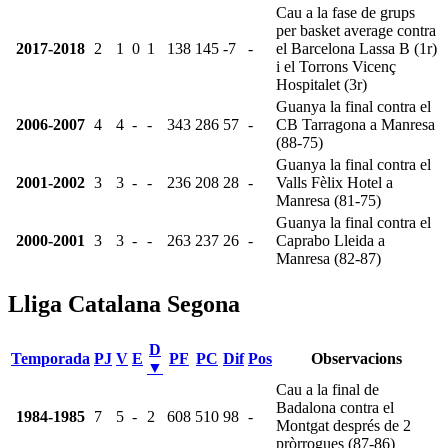
Cau a la fase de grups
per basket average contra
2017-2018
2
1
0
1
138
145
-7
-
el Barcelona Lassa B (1r)
i el Torrons Vicenç
Hospitalet (3r)
Guanya la final contra el
2006-2007
4
4
-
-
343
286
57
-
CB Tarragona a Manresa
(88-75)
Guanya la final contra el
2001-2002
3
3
-
-
236
208
28
-
Valls Fèlix Hotel a
Manresa (81-75)
Guanya la final contra el
2000-2001
3
3
-
-
263
237
26
-
Caprabo Lleida a
Manresa (82-87)
Lliga Catalana Segona
D
Temporada
PJ
V
E
PF
PC
Dif
Pos
Observacions
▼
Cau a la final de
Badalona contra el
1984-1985
7
5
-
2
608
510
98
-
Montgat després de 2
pròrrogues (87-86)