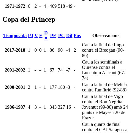
1971-1972
6
2
-
4
469
518
-49
-
Copa del Príncep
D
Temporada
PJ
V
E
PF
PC
Dif
Pos
Observacions
▼
Cau a la final de Lugo
2017-2018
1
0
0
1
86
90
-4
2
contra el Breogán (90-
86)
Cau a les semifinals a
Ourense contra el
2001-2002
1
-
-
1
67
74
-7
-
Lucentum Alacant (67-
74)
Cau a la final de Melilla
2000-2001
2
1
-
1
177
180
-3
-
contra l'amfitrió (92-88)
Cau a la final de Vigo
contra el Ron Negrita
1986-1987
4
3
-
1
343
327
16
-
Joventut (99-80) amb 24
punts de Mayes i 20 de
Frazer
Cau a quarts de final
contra el CAI Saragossa