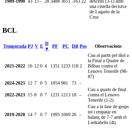
1989-1990
43
15
-
28
3488
3651
-163
22
descens (3-1) amb
una cistella decisiva
de Lagarto de la
Cruz
BCL
D
Temporada
PJ
V
E
PF
PC
Dif
Pos
Observacions
▼
Cau al partit pel títol a
la Final a Quatre de
2021-2022
16
12
0
4
1351
1233
118
2
Bilbao contra el
Lenovo Tenerife (98-
87)
2024-2025
12
7
0
5
1054
981
73
-
Cau a quarts de final
2022-2023
15
8
0
7
1231
1213
18
-
contra el Lenovo
Tenerife (1-2)
Cau a la fase de grups
tot i empatar en
2019-2020
14
7
0
7
1095
1069
26
-
balanç de 7-7 amb el
Lietkabelis (4t)