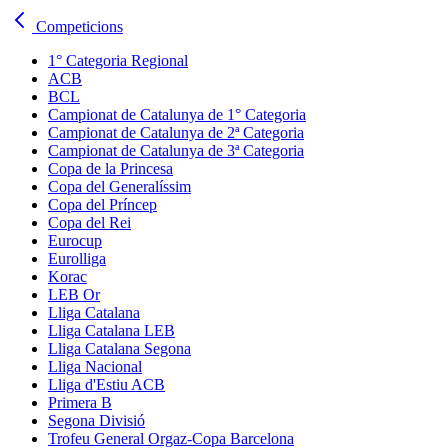
Competicions
1° Categoria Regional
ACB
BCL
Campionat de Catalunya de 1° Categoria
Campionat de Catalunya de 2ª Categoria
Campionat de Catalunya de 3ª Categoria
Copa de la Princesa
Copa del Generalíssim
Copa del Príncep
Copa del Rei
Eurocup
Eurolliga
Korac
LEB Or
Lliga Catalana
Lliga Catalana LEB
Lliga Catalana Segona
Lliga Nacional
Lliga d'Estiu ACB
Primera B
Segona Divisió
Trofeu General Orgaz-Copa Barcelona