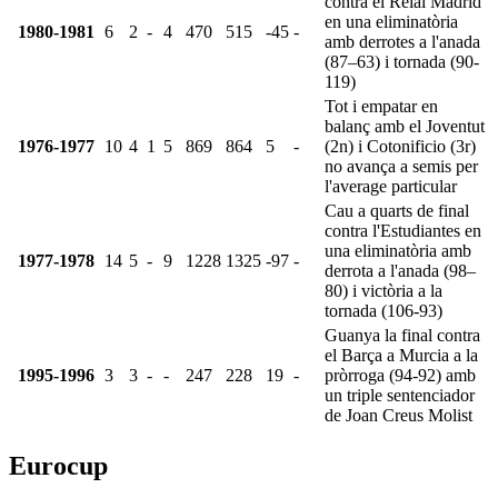
contra el Reial Madrid
en una eliminatòria
1980-1981
6
2
-
4
470
515
-45
-
amb derrotes a l'anada
(87–63) i tornada (90-
119)
Tot i empatar en
balanç amb el Joventut
1976-1977
10
4
1
5
869
864
5
-
(2n) i Cotonificio (3r)
no avança a semis per
l'average particular
Cau a quarts de final
contra l'Estudiantes en
una eliminatòria amb
1977-1978
14
5
-
9
1228
1325
-97
-
derrota a l'anada (98–
80) i victòria a la
tornada (106-93)
Guanya la final contra
el Barça a Murcia a la
1995-1996
3
3
-
-
247
228
19
-
pròrroga (94-92) amb
un triple sentenciador
de Joan Creus Molist
Eurocup