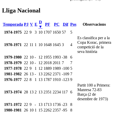
Lliga Nacional
D
Temporada
PJ
V
E
PF
PC
Dif
Pos
Observacions
▼
1974-1975
22
9
3
10
1707
1650
57
5
Es classifica per a la
Copa Korac, primera
1970-1971
22
11
1
10
1648
1645
3
4
competició de la
seva història
1979-1980
22
10
-
12
1955
1993
-38
6
1978-1979
22
10
-
12
2018
2011
7
7
1977-1978
22
9
1
12
1889
1989
-100
5
1981-1982
26
13
-
13
2262
2371
-109
7
1976-1977
22
8
1
13
1787
1910
-123
9
Partit 100 a Primera:
Manresa 72-83
1973-1974
28
13
2
13
2351
2234
117
6
Barça (2 de
desembre de 1973)
1971-1972
22
9
-
13
1713
1736
-23
8
1980-1981
26
10
1
15
2262
2357
-95
8