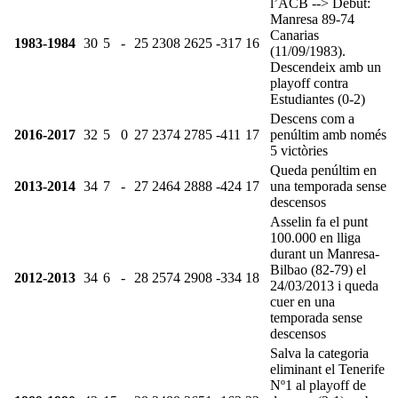
l’ACB --> Debut:
Manresa 89-74
Canarias
1983-1984
30
5
-
25
2308
2625
-317
16
(11/09/1983).
Descendeix amb un
playoff contra
Estudiantes (0-2)
Descens com a
2016-2017
32
5
0
27
2374
2785
-411
17
penúltim amb només
5 victòries
Queda penúltim en
2013-2014
34
7
-
27
2464
2888
-424
17
una temporada sense
descensos
Asselin fa el punt
100.000 en lliga
durant un Manresa-
Bilbao (82-79) el
2012-2013
34
6
-
28
2574
2908
-334
18
24/03/2013 i queda
cuer en una
temporada sense
descensos
Salva la categoria
eliminant el Tenerife
Nº1 al playoff de