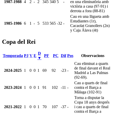
1987-1988
4
2
-
2
345
340
5
-
en una eliminatòria amb
victòria a casa (97-91) i
derrota a fora (88-81)
Cau en una lligueta amb
Estudiantes (1r),
1985-1986
6
1
-
5
533
565
-32
-
Cacaolat Granollers (2n)
y Caja Álava (4t)
Copa del Rei
D
Temporada
PJ
V
E
PF
PC
Dif
Pos
Observacions
▼
Cau eliminat a quarts
de final davant el Real
2024-2025
1
0
0
1
69
92
-23
-
Madrid a Las Palmas
(92-69).
Cau a quarts de final
2023-2024
1
0
0
1
91
102
-11
-
contra el Barça a
Màlaga (102-91)
Torna a disputar la
Copa 18 anys després
2021-2022
1
0
0
1
70
107
-37
-
i cau a quarts de final
contra el Barça a