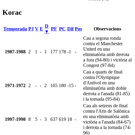
Korac
D
Temporada
PJ
V
E
PF
PC
Dif
Pos
Observacions
▼
Cau a segona ronda
contra el Manchester
United en una
1987-1988
2
1
-
1
177
178
-1
-
eliminatòria amb derrota
a fora (94-80) i victòria al
Congost (97-84)
Cau a quarts de final
contra l'Olympique
d'Antívol en una
1971-1972
2
-
-
2
165
180
-15
-
eliminatòria amb doble
derrota a l'anada (81-85)
i la tornada (95-84)
Cau als setzens de final
contra l'Aris de Salònica
en una eliminatòria amb
1997-1998
8
5
-
3
637
619
18
-
victòria a l'anada (84-67)
i derrota a la tornada (74-
96)