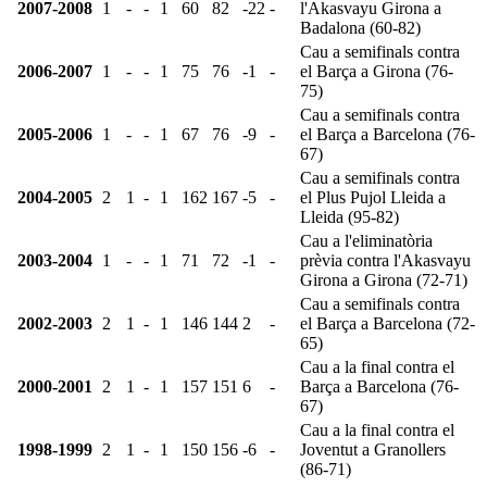
2007-2008
1
-
-
1
60
82
-22
-
l'Akasvayu Girona a
Badalona (60-82)
Cau a semifinals contra
2006-2007
1
-
-
1
75
76
-1
-
el Barça a Girona (76-
75)
Cau a semifinals contra
2005-2006
1
-
-
1
67
76
-9
-
el Barça a Barcelona (76-
67)
Cau a semifinals contra
2004-2005
2
1
-
1
162
167
-5
-
el Plus Pujol Lleida a
Lleida (95-82)
Cau a l'eliminatòria
2003-2004
1
-
-
1
71
72
-1
-
prèvia contra l'Akasvayu
Girona a Girona (72-71)
Cau a semifinals contra
2002-2003
2
1
-
1
146
144
2
-
el Barça a Barcelona (72-
65)
Cau a la final contra el
2000-2001
2
1
-
1
157
151
6
-
Barça a Barcelona (76-
67)
Cau a la final contra el
1998-1999
2
1
-
1
150
156
-6
-
Joventut a Granollers
(86-71)