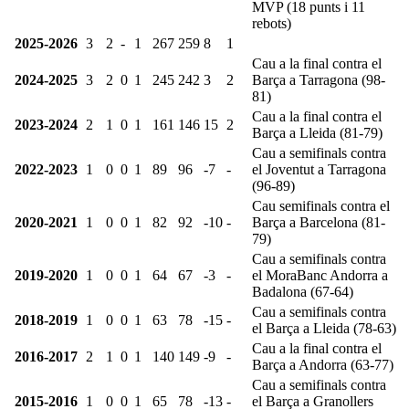
MVP (18 punts i 11
rebots)
2025-2026
3
2
-
1
267
259
8
1
Cau a la final contra el
2024-2025
3
2
0
1
245
242
3
2
Barça a Tarragona (98-
81)
Cau a la final contra el
2023-2024
2
1
0
1
161
146
15
2
Barça a Lleida (81-79)
Cau a semifinals contra
2022-2023
1
0
0
1
89
96
-7
-
el Joventut a Tarragona
(96-89)
Cau semifinals contra el
2020-2021
1
0
0
1
82
92
-10
-
Barça a Barcelona (81-
79)
Cau a semifinals contra
2019-2020
1
0
0
1
64
67
-3
-
el MoraBanc Andorra a
Badalona (67-64)
Cau a semifinals contra
2018-2019
1
0
0
1
63
78
-15
-
el Barça a Lleida (78-63)
Cau a la final contra el
2016-2017
2
1
0
1
140
149
-9
-
Barça a Andorra (63-77)
Cau a semifinals contra
2015-2016
1
0
0
1
65
78
-13
-
el Barça a Granollers