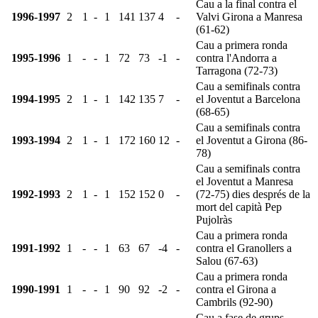
Cau a la final contra el
1996-1997
2
1
-
1
141
137
4
-
Valvi Girona a Manresa
(61-62)
Cau a primera ronda
1995-1996
1
-
-
1
72
73
-1
-
contra l'Andorra a
Tarragona (72-73)
Cau a semifinals contra
1994-1995
2
1
-
1
142
135
7
-
el Joventut a Barcelona
(68-65)
Cau a semifinals contra
1993-1994
2
1
-
1
172
160
12
-
el Joventut a Girona (86-
78)
Cau a semifinals contra
el Joventut a Manresa
1992-1993
2
1
-
1
152
152
0
-
(72-75) dies després de la
mort del capità Pep
Pujolràs
Cau a primera ronda
1991-1992
1
-
-
1
63
67
-4
-
contra el Granollers a
Salou (67-63)
Cau a primera ronda
1990-1991
1
-
-
1
90
92
-2
-
contra el Girona a
Cambrils (92-90)
Cau a fase de grups