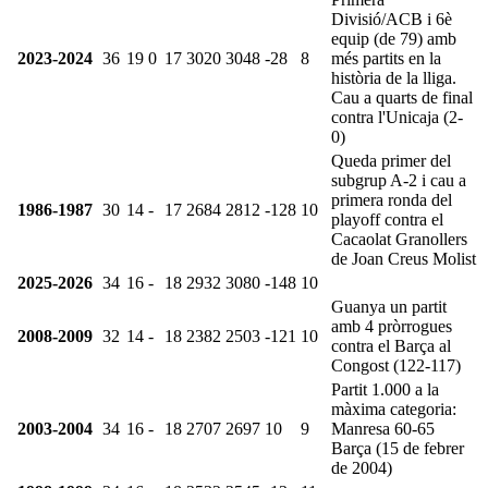
Divisió/ACB i 6è
equip (de 79) amb
2023-2024
36
19
0
17
3020
3048
-28
8
més partits en la
història de la lliga.
Cau a quarts de final
contra l'Unicaja (2-
0)
Queda primer del
subgrup A-2 i cau a
primera ronda del
1986-1987
30
14
-
17
2684
2812
-128
10
playoff contra el
Cacaolat Granollers
de Joan Creus Molist
2025-2026
34
16
-
18
2932
3080
-148
10
Guanya un partit
amb 4 pròrrogues
2008-2009
32
14
-
18
2382
2503
-121
10
contra el Barça al
Congost (122-117)
Partit 1.000 a la
màxima categoria:
2003-2004
34
16
-
18
2707
2697
10
9
Manresa 60-65
Barça (15 de febrer
de 2004)