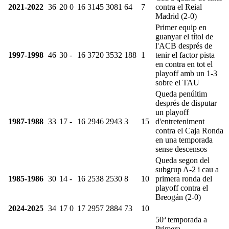
2021-2022
36
20
0
16
3145
3081
64
7
contra el Reial
Madrid (2-0)
Primer equip en
guanyar el títol de
l'ACB després de
1997-1998
46
30
-
16
3720
3532
188
1
tenir el factor pista
en contra en tot el
playoff amb un 1-3
sobre el TAU
Queda penúltim
després de disputar
un playoff
1987-1988
33
17
-
16
2946
2943
3
15
d'entreteniment
contra el Caja Ronda
en una temporada
sense descensos
Queda segon del
subgrup A-2 i cau a
1985-1986
30
14
-
16
2538
2530
8
10
primera ronda del
playoff contra el
Breogán (2-0)
2024-2025
34
17
0
17
2957
2884
73
10
50ª temporada a
Primera