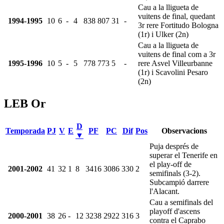
Cau a la lligueta de
vuitens de final, quedant
1994-1995
10
6
-
4
838
807
31
-
3r rere Fortitudo Bologna
(1r) i Ulker (2n)
Cau a la lligueta de
vuitens de final com a 3r
1995-1996
10
5
-
5
778
773
5
-
rere Asvel Villeurbanne
(1r) i Scavolini Pesaro
(2n)
LEB Or
D
Temporada
PJ
V
E
PF
PC
Dif
Pos
Observacions
▼
Puja després de
superar el Tenerife en
el play-off de
2001-2002
41
32
1
8
3416
3086
330
2
semifinals (3-2).
Subcampió darrere
l'Alacant.
Cau a semifinals del
playoff d'ascens
2000-2001
38
26
-
12
3238
2922
316
3
contra el Caprabo