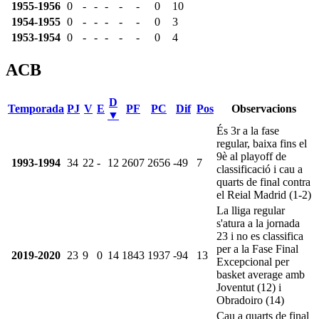
1955-1956
0
-
-
-
-
-
0
10
1954-1955
0
-
-
-
-
-
0
3
1953-1954
0
-
-
-
-
-
0
4
ACB
D
Temporada
PJ
V
E
PF
PC
Dif
Pos
Observacions
▼
És 3r a la fase
regular, baixa fins el
9è al playoff de
1993-1994
34
22
-
12
2607
2656
-49
7
classificació i cau a
quarts de final contra
el Reial Madrid (1-2)
La lliga regular
s'atura a la jornada
23 i no es classifica
per a la Fase Final
2019-2020
23
9
0
14
1843
1937
-94
13
Excepcional per
basket average amb
Joventut (12) i
Obradoiro (14)
Cau a quarts de final