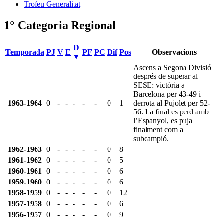
Trofeu Generalitat
1° Categoria Regional
D
Temporada
PJ
V
E
PF
PC
Dif
Pos
Observacions
▼
Ascens a Segona Divisió
després de superar al
SESE: victòria a
Barcelona per 43-49 i
1963-1964
0
-
-
-
-
-
0
1
derrota al Pujolet per 52-
56. La final es perd amb
l’Espanyol, es puja
finalment com a
subcampió.
1962-1963
0
-
-
-
-
-
0
8
1961-1962
0
-
-
-
-
-
0
5
1960-1961
0
-
-
-
-
-
0
6
1959-1960
0
-
-
-
-
-
0
6
1958-1959
0
-
-
-
-
-
0
12
1957-1958
0
-
-
-
-
-
0
6
1956-1957
0
-
-
-
-
-
0
9