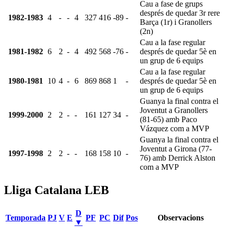
Cau a fase de grups
després de quedar 3r rere
1982-1983
4
-
-
4
327
416
-89
-
Barça (1r) i Granollers
(2n)
Cau a la fase regular
1981-1982
6
2
-
4
492
568
-76
-
després de quedar 5è en
un grup de 6 equips
Cau a la fase regular
1980-1981
10
4
-
6
869
868
1
-
després de quedar 5è en
un grup de 6 equips
Guanya la final contra el
Joventut a Granollers
1999-2000
2
2
-
-
161
127
34
-
(81-65) amb Paco
Vázquez com a MVP
Guanya la final contra el
Joventut a Girona (77-
1997-1998
2
2
-
-
168
158
10
-
76) amb Derrick Alston
com a MVP
Lliga Catalana LEB
D
Temporada
PJ
V
E
PF
PC
Dif
Pos
Observacions
▼