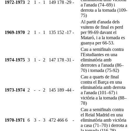
1972-1973
2
1
-
1
149
178
-29
-
a l'anada (74–69) i
derrota a la tornada (109-
75)
Al partit d'anada dels
vuitens de final es perd
1969-1970
2
1
-
1
135
152
-17
-
per 99-69 davant el
Mataró, i a la tornada es
guanya per 66-53.
Cau a semifinals contra
l'Estudiantes en una
1974-1975
3
1
-
2
147
178
-31
-
eliminatòria amb
derrrotes a l'anada (86–
70) i tornada (75-92)
Cau a quarts de final
contra el Barça en una
eliminatòria amb derrota
1973-1974
2
-
-
2
145
189
-44
-
a l'anada (101–67) i
victòria a la tornada (88–
78)
Cau a semifinals contra
el Reial Madrid en una
1970-1971
6
3
-
3
472
466
6
-
eliminatòria amb victòria
a casa (71–70) i derrota a
la tornada (116-78)