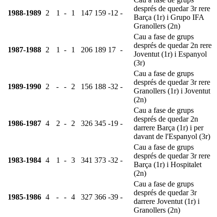
després de quedar 3r rere
1988-1989
2
1
-
1
147
159
-12
-
Barça (1r) i Grupo IFA
Granollers (2n)
Cau a fase de grups
després de quedar 2n rere
1987-1988
2
1
-
1
206
189
17
-
Joventut (1r) i Espanyol
(3r)
Cau a fase de grups
després de quedar 3r rere
1989-1990
2
-
-
2
156
188
-32
-
Granollers (1r) i Joventut
(2n)
Cau a fase de grups
després de quedar 2n
1986-1987
4
2
-
2
326
345
-19
-
darrere Barça (1r) i per
davant de l'Espanyol (3r)
Cau a fase de grups
després de quedar 3r rere
1983-1984
4
1
-
3
341
373
-32
-
Barça (1r) i Hospitalet
(2n)
Cau a fase de grups
després de quedar 3r
1985-1986
4
-
-
4
327
366
-39
-
darrere Joventut (1r) i
Granollers (2n)