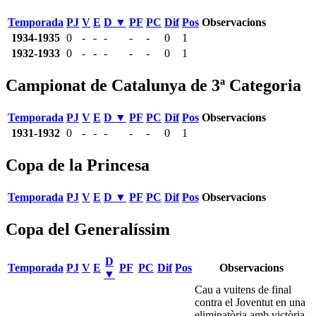
Temporada
PJ
V
E
D ▼
PF
PC
Dif
Pos
Observacions
1934-1935
0
-
-
-
-
-
0
1
1932-1933
0
-
-
-
-
-
0
1
Campionat de Catalunya de 3ª Categoria
Temporada
PJ
V
E
D ▼
PF
PC
Dif
Pos
Observacions
1931-1932
0
-
-
-
-
-
0
1
Copa de la Princesa
Temporada
PJ
V
E
D ▼
PF
PC
Dif
Pos
Observacions
Copa del Generalíssim
D
Temporada
PJ
V
E
PF
PC
Dif
Pos
Observacions
▼
Cau a vuitens de final
contra el Joventut en una
eliminatòria amb victòria