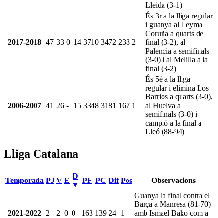
Lleida (3-1)
És 3r a la lliga regular
i guanya al Leyma
Coruña a quarts de
2017-2018
47
33
0
14
3710
3472
238
2
final (3-2), al
Palencia a semifinals
(3-0) i al Melilla a la
final (3-2)
És 5è a la lliga
regular i elimina Los
Barrios a quarts (3-0),
2006-2007
41
26
-
15
3348
3181
167
1
al Huelva a
semifinals (3-0) i
campió a la final a
Lleó (88-94)
Lliga Catalana
D
Temporada
PJ
V
E
PF
PC
Dif
Pos
Observacions
▼
Guanya la final contra el
Barça a Manresa (81-70)
2021-2022
2
2
0
0
163
139
24
1
amb Ismael Bako com a