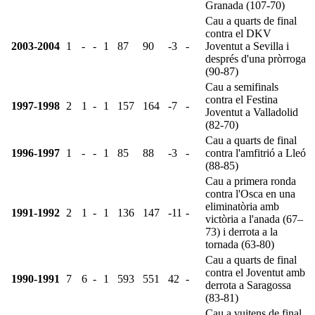
Granada (107-70)
Cau a quarts de final
contra el DKV
2003-2004
1
-
-
1
87
90
-3
-
Joventut a Sevilla i
després d'una pròrroga
(90-87)
Cau a semifinals
contra el Festina
1997-1998
2
1
-
1
157
164
-7
-
Joventut a Valladolid
(82-70)
Cau a quarts de final
1996-1997
1
-
-
1
85
88
-3
-
contra l'amfitrió a Lleó
(88-85)
Cau a primera ronda
contra l'Osca en una
eliminatòria amb
1991-1992
2
1
-
1
136
147
-11
-
victòria a l'anada (67–
73) i derrota a la
tornada (63-80)
Cau a quarts de final
contra el Joventut amb
1990-1991
7
6
-
1
593
551
42
-
derrota a Saragossa
(83-81)
Cau a vuitens de final