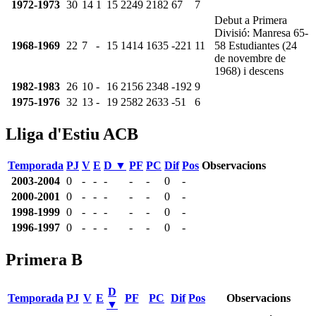
1972-1973
30
14
1
15
2249
2182
67
7
Debut a Primera
Divisió: Manresa 65-
1968-1969
22
7
-
15
1414
1635
-221
11
58 Estudiantes (24
de novembre de
1968) i descens
1982-1983
26
10
-
16
2156
2348
-192
9
1975-1976
32
13
-
19
2582
2633
-51
6
Lliga d'Estiu ACB
Temporada
PJ
V
E
D ▼
PF
PC
Dif
Pos
Observacions
2003-2004
0
-
-
-
-
-
0
-
2000-2001
0
-
-
-
-
-
0
-
1998-1999
0
-
-
-
-
-
0
-
1996-1997
0
-
-
-
-
-
0
-
Primera B
D
Temporada
PJ
V
E
PF
PC
Dif
Pos
Observacions
▼