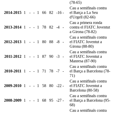
(78-65)
Cau a semifinals contra
2014-2015
1
-
-
1
66
82
-16
-
el Barça a La Seu
d'Urgell (82-66)
Cau a primera ronda
2013-2014
1
-
-
1
78
82
-4
-
contra el FIATC Joventut
a Girona (78-82)
Cau a semifinals contra
2012-2013
1
-
-
1
80
88
-8
-
el FIATC Joventut a
Girona (88-80)
Cau a semifinals contra
2011-2012
1
-
-
1
87
90
-3
-
el FIATC Joventut a
Manresa (87-90)
Cau a semifinals contra
2010-2011
1
-
-
1
71
78
-7
-
el Barça a Barcelona (78-
71)
Cau a semifinals contra
2009-2010
1
-
-
1
58
80
-22
-
el FIATC Joventut a
Barcelona (80-58)
Cau a semifinals contra
2008-2009
1
-
-
1
68
95
-27
-
el Barça a Barcelona (95-
68)
Cau a semifinals contra